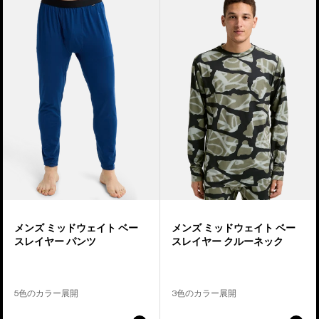
個
ン
ン
の
ズ
ズ
商
Burton
Burton
品
ミ
ミ
の
ッ
ッ
13
ド
ド
ウ
ウ
ェ
ェ
イ
イ
ト
ト
ベ
ベ
ー
ー
ス
ス
メンズ ミッドウェイト ベー
メンズ ミッドウェイト ベー
レ
レ
スレイヤー パンツ
スレイヤー クルーネック
イ
イ
ヤ
ヤ
ー
ー
5色のカラー展開
3色のカラー展開
パ
ク