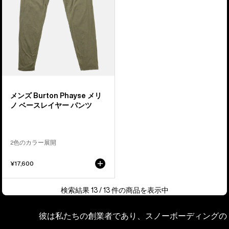
リ
ノ
ベ
ー
ス
レ
イ
ヤ
メンズ Burton Phayse メリ
ー
ノ ベースレイヤー パンツ
パ
ン
ツ
2色のカラー展開
¥17,600
検索結果 13 / 13 件の商品を表示中
彼は私たちの創業者であり、スノーボーディングの