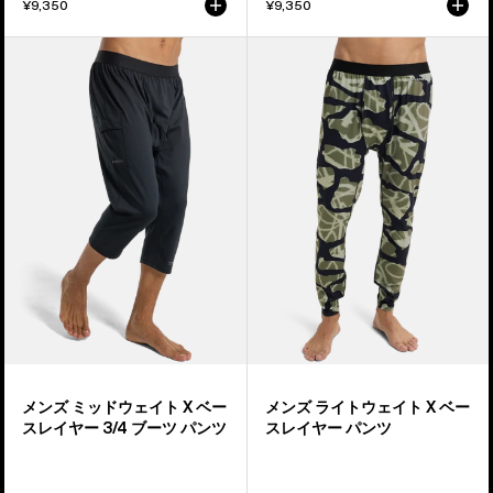
ン
ル
¥9,350
¥9,350
ツ
ー
メ
メ
ネ
ン
ン
ッ
ズ
ズ
ク
Burton
Burton
ミ
ラ
ッ
イ
ド
ト
ウ
ウ
ェ
ェ
イ
イ
ト
ト
X
X
ベ
ベ
ー
ー
メンズ ミッドウェイト X ベー
メンズ ライトウェイト X ベー
ス
ス
スレイヤー 3/4 ブーツ パンツ
スレイヤー パンツ
レ
レ
イ
イ