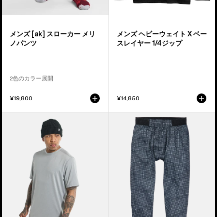
リ
X
ノ
ベ
パ
ー
メンズ [ak] スローカー メリ
メンズ ヘビーウェイト X ベー
ン
ス
ノパンツ
スレイヤー 1/4ジップ
ツ
レ
イ
ヤ
2色のカラー展開
ー
1/4
¥19,800
¥14,850
ジ
メ
メ
ッ
ン
ン
プ
ズ
ズ
シ
Burton
Burton
ャ
Multipath
[ak]®
ツ
エ
ヘ
ッ
リ
セ
ウ
ン
ム