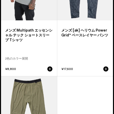
シ
Power
ャ
Grid™
ル
ベ
テ
ー
ッ
ス
メンズ Multipath エッセンシ
メンズ [ak] ヘリウム Power
ク
レ
ャル テック ショートスリー
Grid™ ベースレイヤー パンツ
シ
イ
ブ Tシャツ
ョ
ヤ
ー
ー
ト
パ
2色のカラー展開
ス
ン
¥8,800
¥17,600
リ
ツ
ー
メ
ブ
ン
T
ズ
シ
Burton
ャ
Phayse
ツ
メ