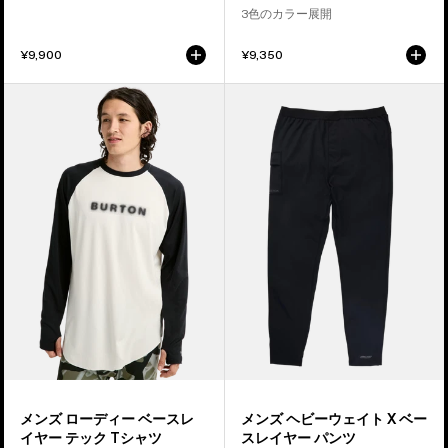
ヤ
ヤ
3色のカラー展開
ー
ー
3/4
パ
¥9,900
¥9,350
ブ
ン
メ
メ
ー
ツ
ン
ン
ツ
ズ
ズ
パ
Burton
Burton
ン
ロ
ヘ
ツ
ー
ビ
デ
ー
ィ
ウ
ー
ェ
ベ
イ
ー
ト
ス
X
レ
ベ
イ
ー
メンズ ローディー ベースレ
メンズ ヘビーウェイト X ベー
ヤ
ス
イヤー テック Tシャツ
スレイヤー パンツ