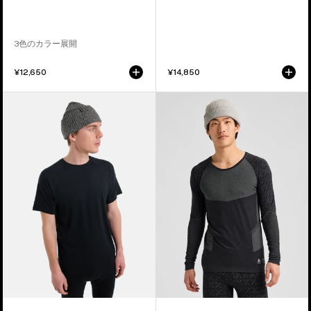
ー
レ
テ
イ
ッ
ヤ
3色のカラー展開
ク
ー
T
パ
¥12,650
¥14,850
シ
ン
メ
メ
ャ
ツ
ン
ン
ツ
ズ
ズ
Burton
Burton
フ
[ak]®
ェ
ス
イ
ロ
ズ
ー
メ
カ
リ
ー
ノ
ク
ベ
ル
ー
ー