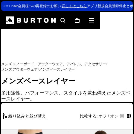
First Chair会員様への再登録のお願い
詳しくはこちら
アプリ新規会員登録停止とポ
検
メ
カ
索
ニ
ー
ュ
ト
ー
メンズ スノーボード、アウターウェア、アパレル、アクセサリー
メンズ アウターウェア
メンズベースレイヤー
メンズベースレイヤー
多用途性、パフォーマンス、スタイルを兼ね備えたメンズベ
ースレイヤー。
絞り込みと並び替え
比較する:
オフ
/
オン
13
メ
メ