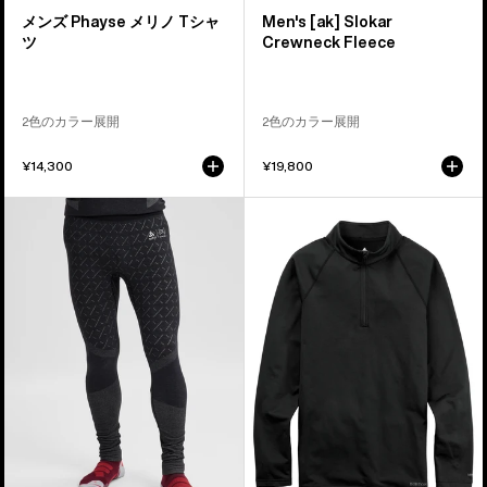
ス
ネ
メンズ Phayse メリノ Tシャ
Men's [ak] Slokar
レ
ッ
ツ
Crewneck Fleece
イ
ク
ヤ
フ
ー
リ
2色のカラー展開
2色のカラー展開
シ
ー
ョ
ス
¥14,300
¥19,800
ー
メ
メ
ト
ン
ン
ス
ズ
ズ
リ
Burton
Burton
ー
[ak]®
ヘ
ブ
ス
ビ
T
ロ
ー
シ
ー
ウ
ャ
カ
ェ
ツ
ー
イ
メ
ト