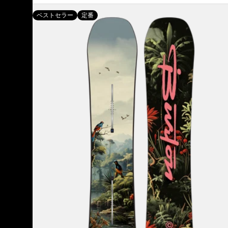
メ
ベストセラー
定番
ン
ズ
Burton
Custom
キ
ャ
ン
バ
ー
ス
ノ
ー
ボ
ー
ド