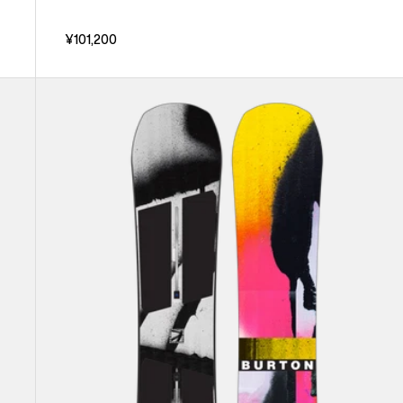
¥101,200
Burton
リ
ワ
イ
ン
ド
キ
ャ
ン
バ
ー
ス
ノ
ー
ボ