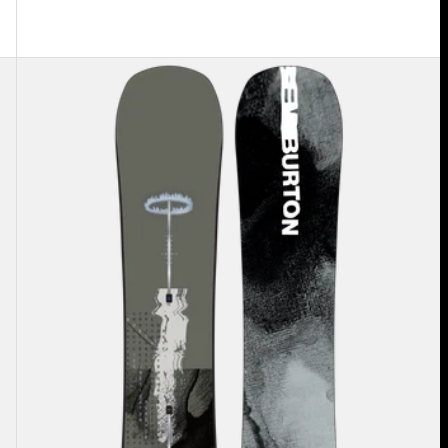
メ
ン
ズ
Burton
イ
ン
ス
テ
ィ
ゲ
ー
タ
ー
ピ
ュ
ア