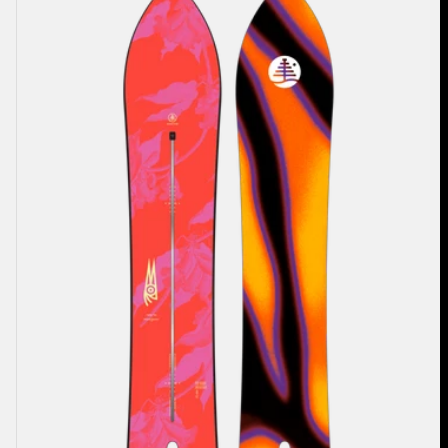
ァ
ミ
リ
ー
ツ
リ
ー
ス
ム
ー
ス
オ
ペ
レ
ー
タ
ー
キ