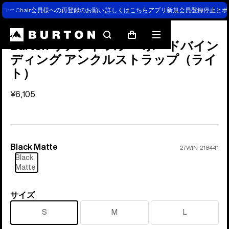
First Chair会員様への再登録のお願い
詳しくはこちら
アプリ新規会員登録停止とポ
検
メ
カ
Burton リアクト スノーボードバイン
索
ニ
ー
ディング アンクルストラップ（ライ
ュ
ト
ト）
ー
¥6,105
Black Matte
カ
27WIN-218441
Black
ラ
Matte
ー
サイズ
サ
イ
S
M
L
ズ